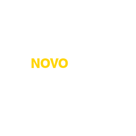
NOVO
TERM
ПРОДУКТИ
СЕРТИФІКАТИ
ПАРТНЕРИ
(ТОВ "НОВОТЕРМ")
ачівське шосе, 44, Харків, Харківська область, 61071